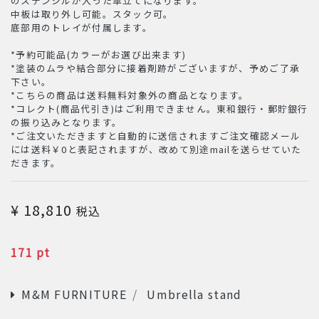
のステンシルが入った傘立てになります。
中板は取り外し可能。スタック可。
底部用のトレイが付属します。
*予約可能品(カラーがお選び出来ます)
*塗装のムラや結合部分に接着剤跡がございますが、予めご了承
下さい。
*こちらの商品は送料無料対象外の商品となります。
*コレクト(商品代引き)はご利用できません。東和銀行・郵貯銀行
の振り込みとなります。
*ご注文いただきますと自動的に送信されますご注文確認メール
には送料￥0と表記されますが、改めて別途mailを送らせていた
だきます。
価格
¥ 18,810
税込
POINT
171 pt
CATEGORIES
M&M FURNITURE
Umbrella stand