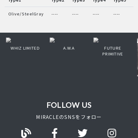
Olive/SteelGray
----
----
----
----
--
WHIZ LIMITED
A.W.A
FUTURE
PRIMITIVE
FOLLOW US
MIRACLEのSNSをフォロー