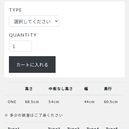
TYPE
QUANTITY
カートに入れる
高さ
中板なし高さ
幅
奥行
ONE
68.5cm
54cm
44cm
60.5cm
※ 多少の誤差はご了承ください
Type1
Type2
Type3
Type4
Type5
T