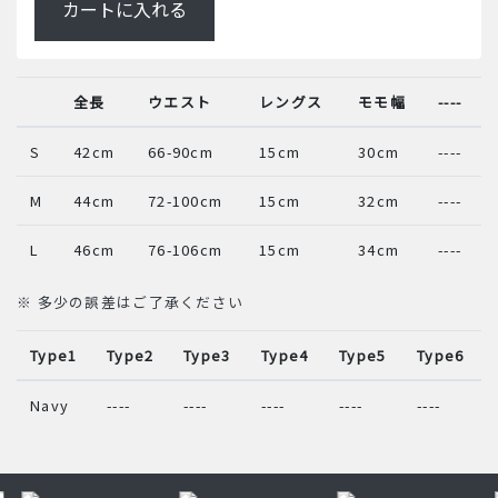
カートに入れる
全長
ウエスト
レングス
モモ幅
----
S
42cm
66-90cm
15cm
30cm
----
M
44cm
72-100cm
15cm
32cm
----
L
46cm
76-106cm
15cm
34cm
----
※ 多少の誤差はご了承ください
Type1
Type2
Type3
Type4
Type5
Type6
Navy
----
----
----
----
----