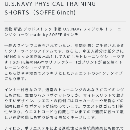
U.S.NAVY PHYSICAL TRAINING
SHORTS（SOFFE 6inch)
実物 新品 デッドストック 米軍 U.S.NAVY フィジカル トレーニ
ングショーツ made by SOFFE 6インチ
一般のラインでは販売されていない、軍関係向けに生産されたミ
リタリーラインのアイテムです。さらに、今回入荷分は紙タグに
NSNの入った実物放出品として入荷したトレーニングショーツで
す！SOFFE製のNAVYのリフレクターロゴプリントが目を惹くト
レーニングショーツです。
こちらはやや短めでスッキリとしたシルエットの6インチタイプ
になります。
インナー付きなので、通常のトレーニングのみならずスイミング
にも対応。左右のハンドポケットのほか、サイドスリットで動き
やすいデザイン、ウエストの内側にはロッカーキーや硬貨などの
収納に便利なポケットが備わっています。ウエストはゴムで伸縮
性があり、ウエストコードも内蔵していますので適度に絞って激
しい運動の際にもずり落ちる事なくキープします。
ナイロン、ポリエステルによる速乾性と消臭抗菌効果にも優れて